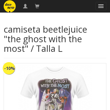
naveg
camiseta beetlejuice
"the ghost with the
most" / Talla L
-10%