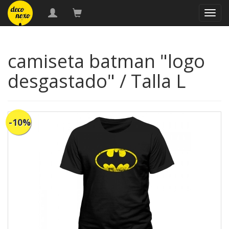
naveg
camiseta batman "logo
desgastado" / Talla L
-10%