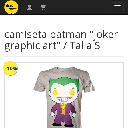
naveg
camiseta batman "joker
graphic art" / Talla S
-10%