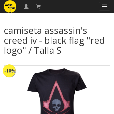
naveg
camiseta assassin's
creed iv - black flag "red
logo" / Talla S
-10%