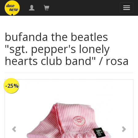
naveg
bufanda the beatles
"sgt. pepper's lonely
hearts club band" / rosa
-25%