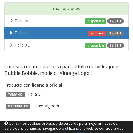
más opciones
Talla M
17,91 €
disponible
Talla L
17,91 €
agotado
Talla XL
17,91 €
disponible
Camiseta de manga corta para adulto del videojuego
Bubble Bobble, modelo "Vintage Logo".
Producto con
licencia oficial
.
Talla L.
TAMAÑO
100% algodón.
MATERIALES
Utilizamos cookies propias y de terceros para mejorar nuestros
servicios; si continúas navegando o utilizando la web se considera que