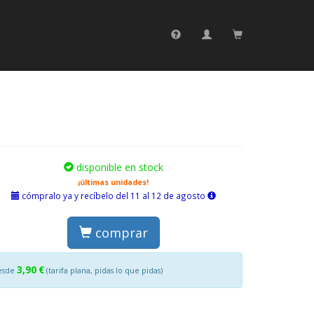
disponible en stock
¡últimas unidades!
cómpralo ya y recíbelo del 11 al 12 de agosto
comprar
3,90 €
esde
(tarifa plana, pidas lo que pidas)