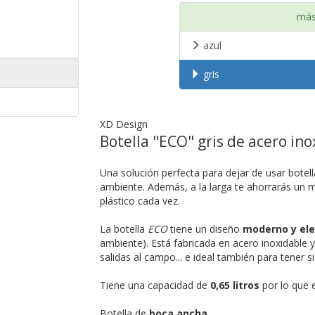
más
azul
gris
XD Design
Botella "ECO" gris de acero ino
Una solución perfecta para dejar de usar botella
ambiente. Además, a la larga te ahorrarás un 
plástico cada vez.
La botella
ECO
tiene un diseño
moderno y el
ambiente). Está fabricada en acero inoxidable y
salidas al campo... e ideal también para tener
Tiene una capacidad de
0,65 litros
por lo que e
Botella de
boca ancha
.