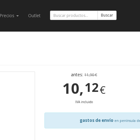
Precios
Outlet
Buscar
antes:
11,90 €
10,
12
€
IVA incluido
gastos de envío
en península d