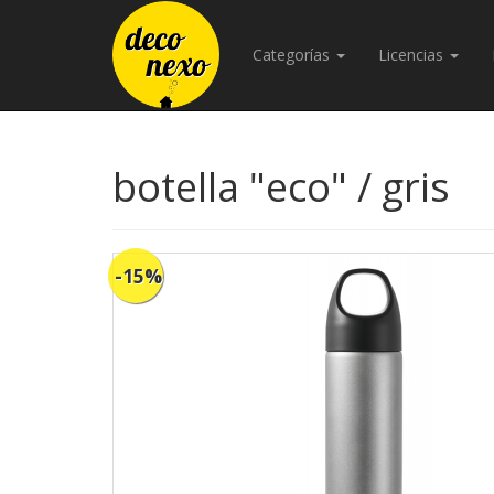
Categorías
Licencias
botella "eco" / gris
-15%