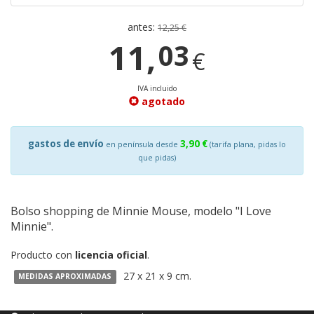
antes:
12,25 €
11,
03
€
IVA incluido
agotado
gastos de envío
3,90 €
en península desde
(tarifa plana, pidas lo
que pidas)
Bolso shopping de Minnie Mouse, modelo "I Love
Minnie".
Producto con
licencia oficial
.
27 x 21 x 9 cm.
MEDIDAS APROXIMADAS