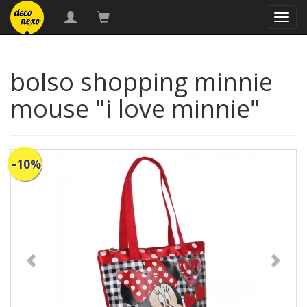
naveg
bolso shopping minnie
mouse "i love minnie"
-10%