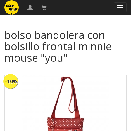
naveg
bolso bandolera con
bolsillo frontal minnie
mouse "you"
-10%