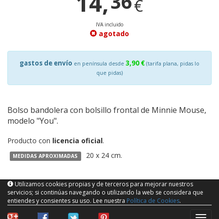
14,
36
€
IVA incluido
agotado
gastos de envío
3,90 €
en península desde
(tarifa plana, pidas lo
que pidas)
Bolso bandolera con bolsillo frontal de Minnie Mouse,
modelo "You".
Producto con
licencia oficial
.
20 x 24 cm.
MEDIDAS APROXIMADAS
Utilizamos cookies propias y de terceros para mejorar nuestros
servicios; si continúas navegando o utilizando la web se considera que
entiendes y consientes su uso. Lee nuestra
Política de Cookies
.
naveg