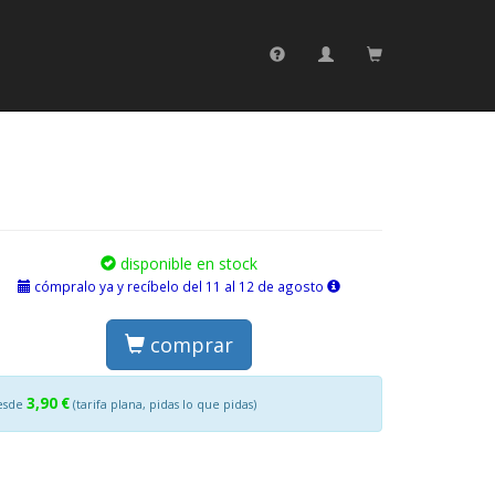
disponible en stock
cómpralo ya y recíbelo del 11 al 12 de agosto
comprar
3,90 €
esde
(tarifa plana, pidas lo que pidas)