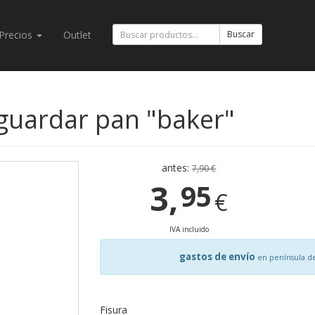
Precios
Outlet
Buscar
guardar pan "baker"
antes:
7,90 €
3,
95
€
IVA incluido
gastos de envío
en península d
Fisura