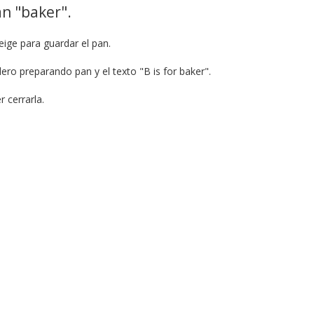
n "baker".
eige para guardar el pan.
ero preparando pan y el texto "B is for baker".
 cerrarla.