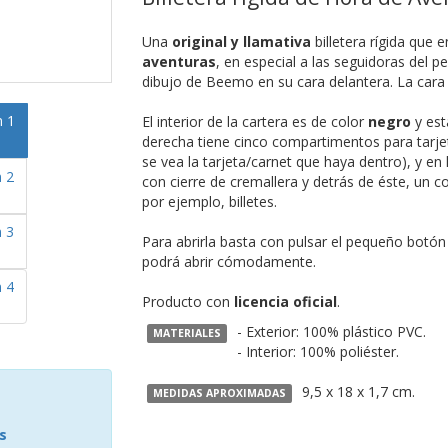
Una
original y llamativa
billetera rígida que e
aventuras
, en especial a las seguidoras del 
dibujo de Beemo en su cara delantera. La cara t
El interior de la cartera es de color
negro
y est
derecha tiene cinco compartimentos para tarjeta
se vea la tarjeta/carnet que haya dentro), y e
con cierre de cremallera y detrás de éste, u
por ejemplo, billetes.
Para abrirla basta con pulsar el pequeño botón 
podrá abrir cómodamente.
Producto con
licencia oficial
.
- Exterior: 100% plástico PVC.
MATERIALES
- Interior: 100% poliéster.
9,5 x 18 x 1,7 cm.
MEDIDAS APROXIMADAS
s