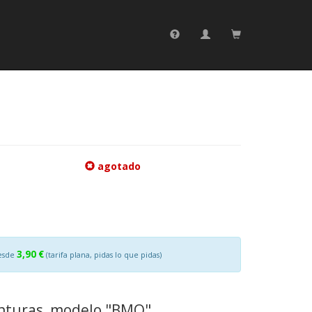
agotado
3,90 €
esde
(tarifa plana, pidas lo que pidas)
enturas, modelo "BMO".