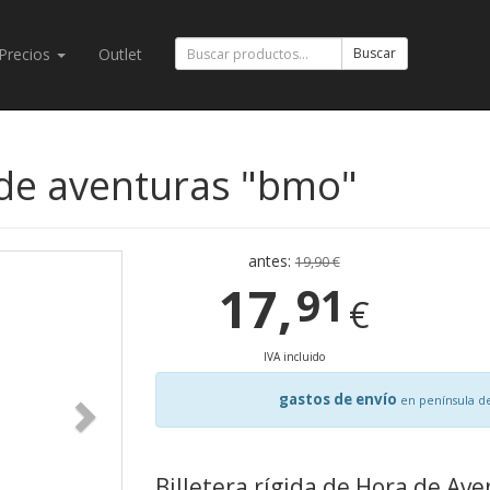
Precios
Outlet
Buscar
a de aventuras "bmo"
antes:
19,90 €
17,
91
€
IVA incluido
gastos de envío
en península d
Billetera rígida de Hora de Av