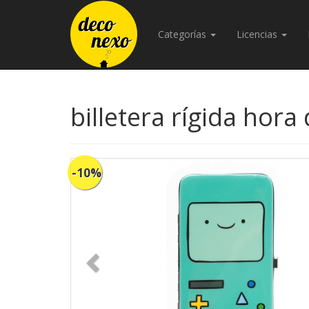
Categorías
Licencias
billetera rígida hor
-10%