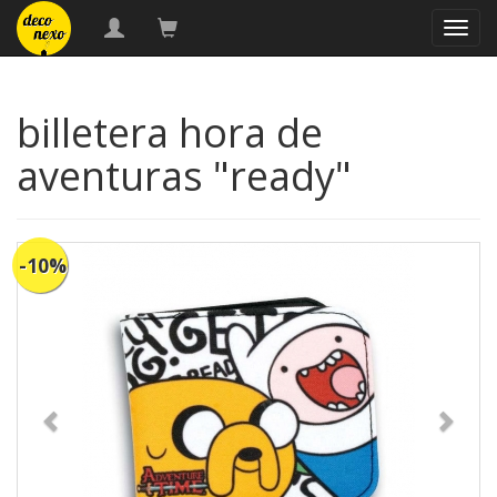
naveg
billetera hora de
aventuras "ready"
-10%