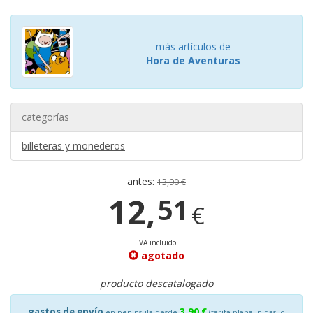
más artículos de
Hora de Aventuras
categorías
billeteras y monederos
antes:
13,90 €
12,
51
€
IVA incluido
agotado
producto descatalogado
gastos de envío
3,90 €
en península desde
(tarifa plana, pidas lo