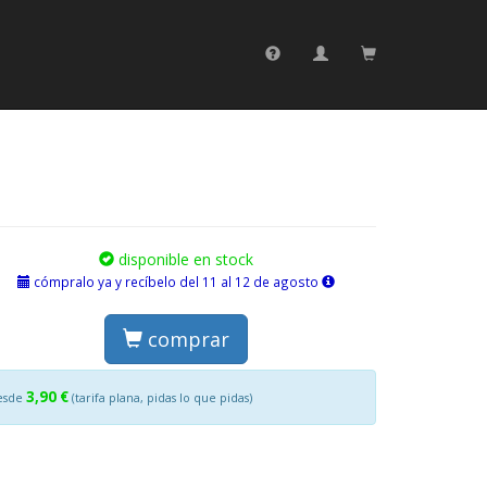
disponible en stock
cómpralo ya y recíbelo del 11 al 12 de agosto
comprar
3,90 €
esde
(tarifa plana, pidas lo que pidas)