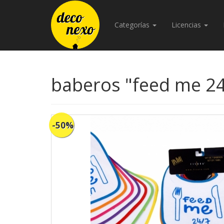
Categorías
Licencias
baberos "feed me 24/
-50%