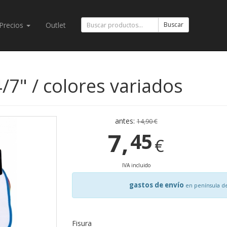
Precios
Outlet
Buscar
7" / colores variados
antes:
14,90 €
7,
45
€
IVA incluido
gastos de envío
en península d
Fisura