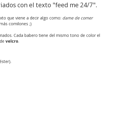
iados con el texto "feed me 24/7".
exto que viene a decir algo como:
dame de comer
 más comilones ;)
riados. Cada babero tiene del mismo tono de color el
 de
velcro
.
ster).