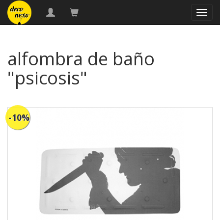
naveg
alfombra de baño
"psicosis"
-10%