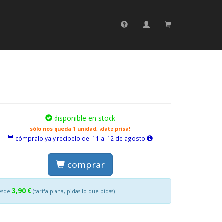
disponible en stock
sólo nos queda 1 unidad, ¡date prisa!
cómpralo ya y recíbelo del 11 al 12 de agosto
comprar
3,90 €
esde
(tarifa plana, pidas lo que pidas)