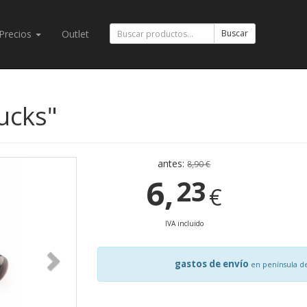
Precios
Outlet
Buscar
ucks"
antes:
8,90 €
6,
23
€
IVA incluido
gastos de envío
en península d